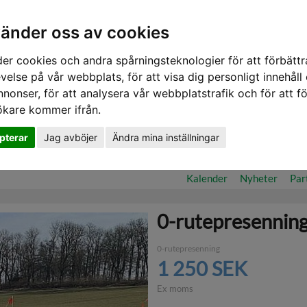
vänder oss av cookies
er cookies och andra spårningsteknologier för att förbättr
velse på vår webbplats, för att visa dig personligt innehåll
nnonser, för att analysera vår webbplatstrafik och för att fö
ökare kommer ifrån.
pterar
Jag avböjer
Ändra mina inställningar
ilm & Poddar Utsikt - Premium
Frågor/Svar
Aktuella lantbrukar
Kalender
Nyheter
Par
0-rutepresennin
0-rutepresenning
1 250 SEK
Ex moms