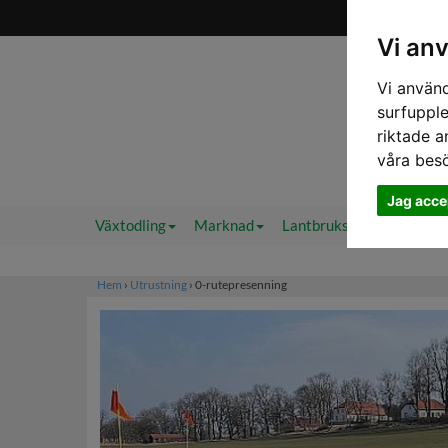
Vi an
Vi använd
surfupple
riktade a
våra bes
Jag acce
Växtodling
Marknad
Lantbruksväder 2.0
F
Hem
›
Utrustning
› 0-rutepresenning