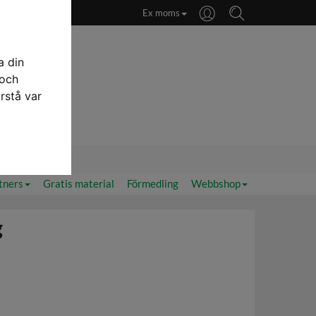
Ex moms
a din
 och
rstå var
priser
tners
Gratis material
Förmedling
Webbshop
g