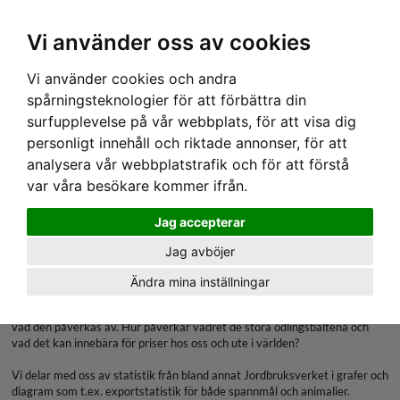
Ex moms
Vi använder oss av cookies
Vi använder cookies och andra
Skördenivåer
spårningsteknologier för att förbättra din
surfupplevelse på vår webbplats, för att visa dig
Denna sida är låst och endast tillgänglig för
personligt innehåll och riktade annonser, för att
analysera vår webbplatstrafik och för att förstå
kunder med Abonnemang Utsikt Premium
var våra besökare kommer ifrån.
eller Marknad.
Jag accepterar
Marknad
Jag avböjer
Vad händer i världen och vilka yttre påverkan har svenskt lantbruk ur ett
Ändra mina inställningar
globalt perspektiv.
Här följer du bland annat Eriks tankar och idéer om världsmarknaden och
vad den påverkas av. Hur påverkar vädret de stora odlingsbältena och
vad det kan innebära för priser hos oss och ute i världen?
Vi delar med oss av statistik från bland annat Jordbruksverket i grafer och
diagram som t.ex. exportstatistik för både spannmål och animalier.