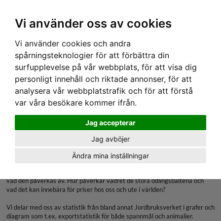
Ex moms
Vi använder oss av cookies
Vi använder cookies och andra
Export och Import av Potatis
spårningsteknologier för att förbättra din
surfupplevelse på vår webbplats, för att visa dig
Denna sida är låst och endast tillgänglig för
personligt innehåll och riktade annonser, för att
analysera vår webbplatstrafik och för att förstå
kunder med Abonnemang Utsikt Premium
var våra besökare kommer ifrån.
eller Marknad.
Jag accepterar
Marknad
Jag avböjer
Vad händer i världen och vilka yttre påverkan har svenskt lantbruk ur ett
Ändra mina inställningar
globalt perspektiv.
Här följer du bland annat Eriks tankar och idéer om världsmarknaden och
vad den påverkas av. Hur påverkar vädret de stora odlingsbältena och
vad det kan innebära för priser hos oss och ute i världen?
Vi delar med oss av statistik från bland annat Jordbruksverket i grafer och
diagram som t.ex. exportstatistik för både spannmål och animalier.