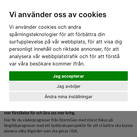
Ex moms
Vi använder oss av cookies
Vi använder cookies och andra
Nyheter & blogg om
spårningsteknologier för att förbättra din
surfupplevelse på vår webbplats, för att visa dig
Lantbruksväder
personligt innehåll och riktade annonser, för att
analysera vår webbplatstrafik och för att förstå
Denna sida är låst och endast tillgänglig för
var våra besökare kommer ifrån.
kunder med Abonnemang Utsikt Premium
Jag accepterar
eller Lantbruksväder
Jag avböjer
Lantbruksväder
Ändra mina inställningar
Meterologi är otroligt viktigt i vår bransch och något vi behöver så mycket
mer förståelse för och lära oss mer kring.
Här får du väderprognoser från StormGeo med störst fokus på
långtidsprognoser med ett lantbruksperspektiv för att vi bättre ska kunna
planera vilka åtgärder som ska göras i fält.