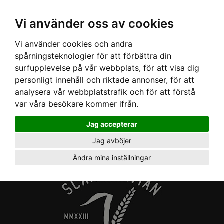
Ex moms
Vi använder oss av cookies
Vi använder cookies och andra
spårningsteknologier för att förbättra din
Kalium
surfupplevelse på vår webbplats, för att visa dig
personligt innehåll och riktade annonser, för att
analysera vår webbplatstrafik och för att förstå
Denna sida är låst och endast tillgänglig
var våra besökare kommer ifrån.
för kunder med Abonnemang Utsikt
Jag accepterar
Premium eller Växtodling.
Jag avböjer
Ändra mina inställningar