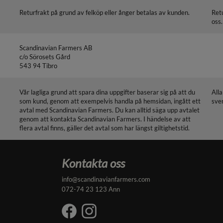
Returfrakt på grund av felköp eller ånger betalas av kunden.
Ret
oss.
Scandinavian Farmers AB
c/o Sörosets Gård
543 94 Tibro
Vår lagliga grund att spara dina uppgifter baserar sig på att du
All
som kund, genom att exempelvis handla på hemsidan, ingått ett
sve
avtal med Scandinavian Farmers. Du kan alltid säga upp avtalet
genom att kontakta Scandinavian Farmers. I händelse av att
flera avtal finns, gäller det avtal som har längst giltighetstid.
Kontakta oss
info@scandinavianfarmers.com
072-74 23 123 Ann