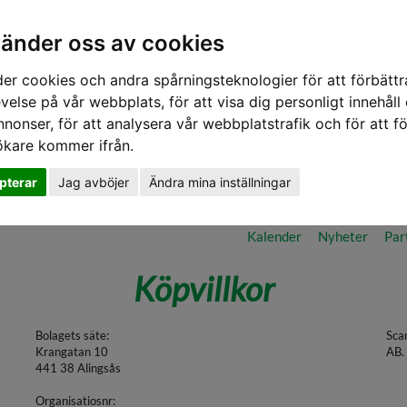
vänder oss av cookies
er cookies och andra spårningsteknologier för att förbättr
velse på vår webbplats, för att visa dig personligt innehåll
nnonser, för att analysera vår webbplatstrafik och för att fö
ökare kommer ifrån.
pterar
Jag avböjer
Ändra mina inställningar
ilm & Poddar Utsikt - Premium
Frågor/Svar
Aktuella lantbrukar
Kalender
Nyheter
Par
Köpvillkor
Bolagets säte:
Sca
Krangatan 10
AB.
441 38 Alingsås
Organisatiosnr: