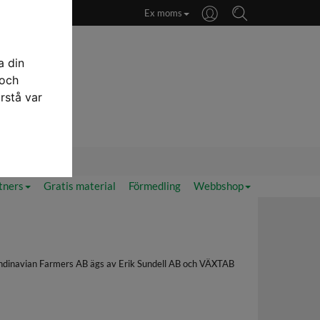
Ex moms
a din
 och
rstå var
priser
tners
Gratis material
Förmedling
Webbshop
ndinavian Farmers AB ägs av Erik Sundell AB och VÄXTAB