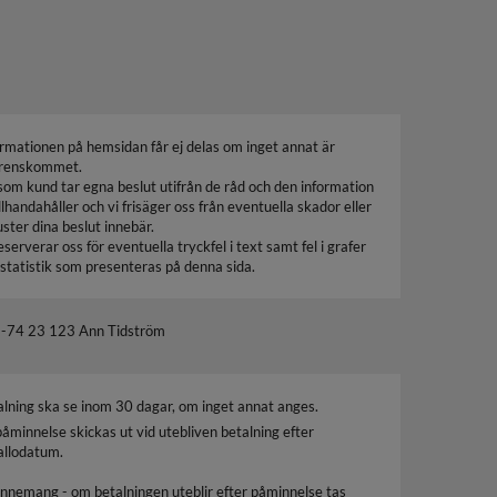
ormationen på hemsidan får ej delas om inget annat är
renskommet.
som kund tar egna beslut utifrån de råd och den information
illhandahåller och vi frisäger oss från eventuella skador eller
uster dina beslut innebär.
eserverar oss för eventuella tryckfel i text samt fel i grafer
 statistik som presenteras på denna sida.
-74 23 123 Ann Tidström
alning ska se inom 30 dagar, om inget annat anges.
påminnelse skickas ut vid utebliven betalning efter
fallodatum.
nnemang - om betalningen uteblir efter påminnelse tas