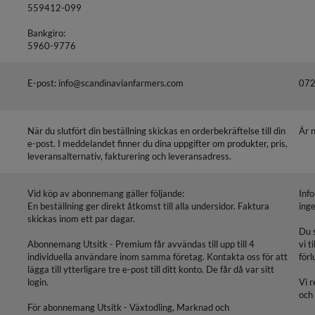
559412-099
Bankgiro:
5960-9776
E-post: info@scandinavianfarmers.com
072
När du slutfört din beställning skickas en orderbekräftelse till din
Är 
e-post. I meddelandet finner du dina uppgifter om produkter, pris,
leveransalternativ, fakturering och leveransadress.
Vid köp av abonnemang gäller följande:
Inf
En beställning ger direkt åtkomst till alla undersidor. Faktura
ing
skickas inom ett par dagar.
Du 
Abonnemang Utsitk - Premium får avvändas till upp till 4
vi t
individuella användare inom samma företag. Kontakta oss för att
förl
lägga till ytterligare tre e-post till ditt konto. De får då var sitt
login.
Vi r
och
För abonnemang Utsitk - Växtodling, Marknad och