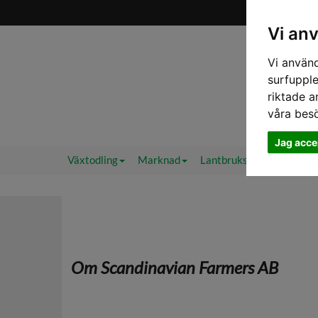
Vi an
Vi använd
surfupple
riktade a
våra bes
Jag acce
Växtodling
Marknad
Lantbruksväder 2.0
F
Om Scandinavian Farmers AB