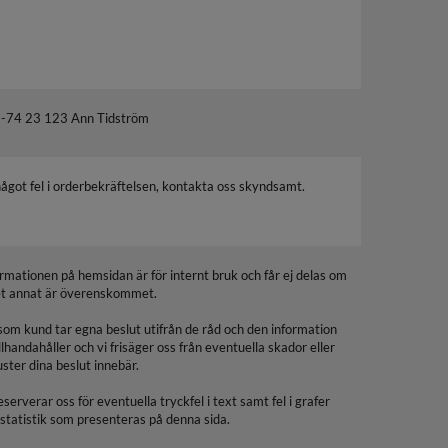
-74 23 123 Ann Tidström
något fel i orderbekräftelsen, kontakta oss skyndsamt.
ormationen på hemsidan är för internt bruk och får ej delas om
et annat är överenskommet.
som kund tar egna beslut utifrån de råd och den information
illhandahåller och vi frisäger oss från eventuella skador eller
uster dina beslut innebär.
eserverar oss för eventuella tryckfel i text samt fel i grafer
 statistik som presenteras på denna sida.