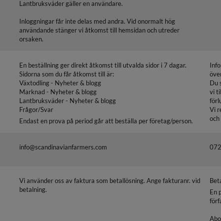
Lantbruksväder gäller en användare.
Inloggningar får inte delas med andra. Vid onormalt hög
användande stänger vi åtkomst till hemsidan och utreder
orsaken.
En beställning ger direkt åtkomst till utvalda sidor i 7 dagar.
Inf
Sidorna som du får åtkomst till är:
öve
Växtodling - Nyheter & blogg
Du 
Marknad - Nyheter & blogg
vi t
Lantbruksväder - Nyheter & blogg
förl
Frågor/Svar
Vi r
och
Endast en prova på period går att beställa per företag/person.
info@scandinavianfarmers.com
072
Vi använder oss av faktura som betallösning. Ange fakturanr. vid
Bet
betalning.
En 
för
Abo