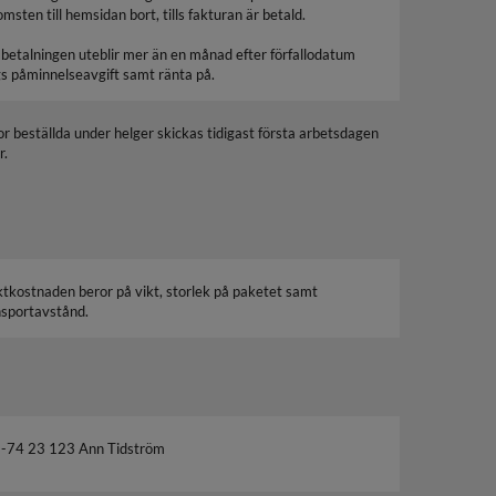
msten till hemsidan bort, tills fakturan är betald.
betalningen uteblir mer än en månad efter förfallodatum
gs påminnelseavgift samt ränta på.
or beställda under helger skickas tidigast första arbetsdagen
r.
ktkostnaden beror på vikt, storlek på paketet samt
nsportavstånd.
-74 23 123 Ann Tidström