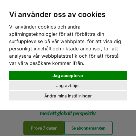
Ex moms
Vi använder oss av cookies
Vi använder cookies och andra
spårningsteknologier för att förbättra din
surfupplevelse på vår webbplats, för att visa dig
personligt innehåll och riktade annonser, för att
analysera vår webbplatstrafik och för att förstå
var våra besökare kommer ifrån.
Jag accepterar
Jag avböjer
Ändra mina inställningar
Marknadsanalys för dig som vill tajma sälj och inköp –
med ett globalt perspektiv.
Prova 7 dagar
Se abonnemangen