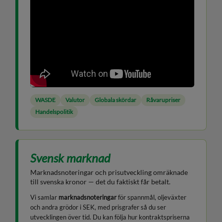
WASDE
Valutor
Globala skördar
Råvarupriser
Handelspolitik
Svensk marknad
Marknadsnoteringar och prisutveckling omräknade
till svenska kronor — det du faktiskt får betalt.
Vi samlar
marknadsnoteringar
för spannmål, oljeväxter
och andra grödor i SEK, med prisgrafer så du ser
utvecklingen över tid. Du kan följa hur kontraktspriserna