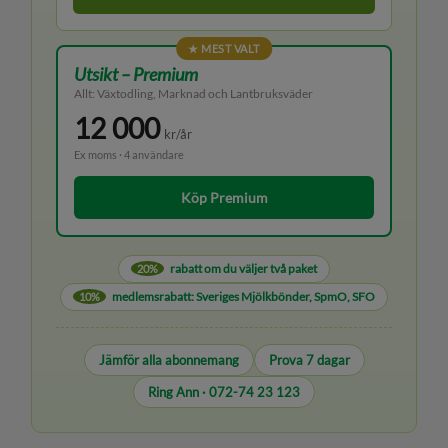
★ MEST VALT
Utsikt – Premium
Allt: Växtodling, Marknad och Lantbruksväder
12 000
kr/år
Ex moms · 4 användare
Köp Premium
rabatt om du väljer två paket
20%
medlemsrabatt: Sveriges Mjölkbönder, SpmO, SFO
10%
Jämför alla abonnemang
Prova 7 dagar
Ring Ann · 072-74 23 123