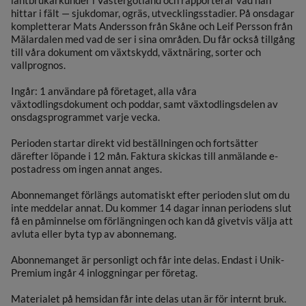
lantbrukarkunder i Västergötland och rapporterar vad han
hittar i fält — sjukdomar, ogräs, utvecklingsstadier. På onsdagar
kompletterar Mats Andersson från Skåne och Leif Persson från
Mälardalen med vad de ser i sina områden. Du får också tillgång
till våra dokument om växtskydd, växtnäring, sorter och
vallprognos.
Ingår: 1 användare på företaget, alla våra
växtodlingsdokument och poddar, samt växtodlingsdelen av
onsdagsprogrammet varje vecka.
Perioden startar direkt vid beställningen och fortsätter
därefter löpande i 12 mån. Faktura skickas till anmälande e-
postadress om ingen annat anges.
Abonnemanget förlängs automatiskt efter perioden slut om du
inte meddelar annat. Du kommer 14 dagar innan periodens slut
få en påminnelse om förlängningen och kan då givetvis välja att
avluta eller byta typ av abonnemang.
Abonnemanget är personligt och får inte delas. Endast i Unik-
Premium ingår 4 inloggningar per företag.
Materialet på hemsidan får inte delas utan är för internt bruk.