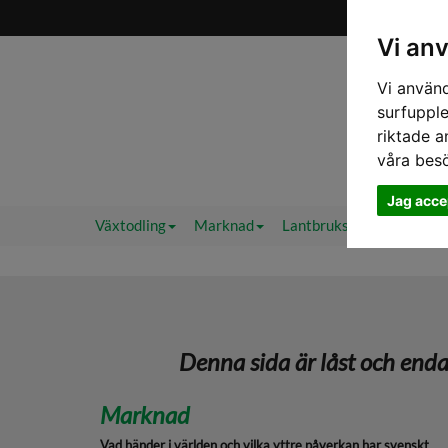
Vi an
Vi använd
surfupple
riktade a
våra bes
Jag acce
Växtodling
Marknad
Lantbruksväder 2.0
F
Denna sida är låst och end
Marknad
Vad händer i världen och vilka yttre påverkan har svenskt