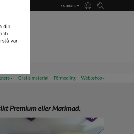
Ex moms
a din
 och
rstå var
priser
tners
Gratis material
Förmedling
Webbshop
sikt Premium eller Marknad.