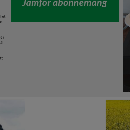
dret
os
t i
ål
tt