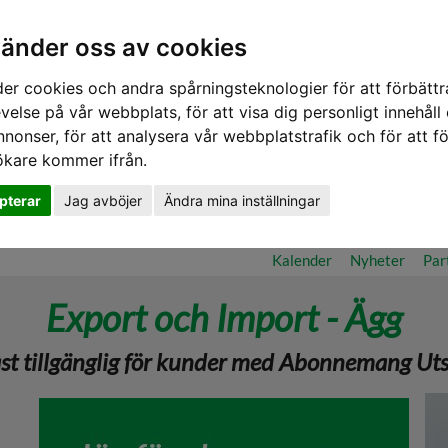
vänder oss av cookies
er cookies och andra spårningsteknologier för att förbättr
velse på vår webbplats, för att visa dig personligt innehåll
nnonser, för att analysera vår webbplatstrafik och för att fö
ökare kommer ifrån.
pterar
Jag avböjer
Ändra mina inställningar
ilm & Poddar Utsikt - Premium
Frågor/Svar
Aktuella lantbrukar
Kalender
Nyheter
Par
Export och Import - Ägg
ast tillgänglig för kunder med Abonnemang Ut